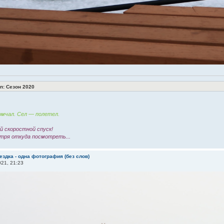
: Сезон 2020
мчал. Сел — полетел.
 скоростной спуск!
тря откуда посмотреть...
ездка - одна фотография (без слов)
21, 21:23