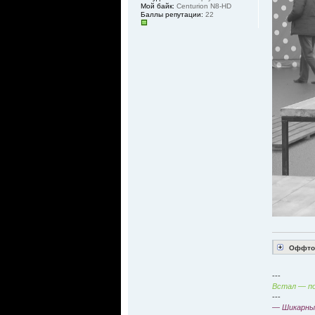
Мой байк:
Centurion N8-HD
Баллы репутации:
22
Оффтоп
---
Встал — по
---
— Шикарный