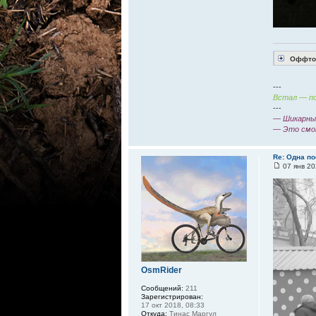
Оффтоп
---
Встал — по
---
— Шикарный
— Это смо
Re: Одна по
07 янв 20
OsmRider
Сообщений:
211
Зарегистрирован:
17 окт 2018, 08:33
Откуда:
Тинас Маргул