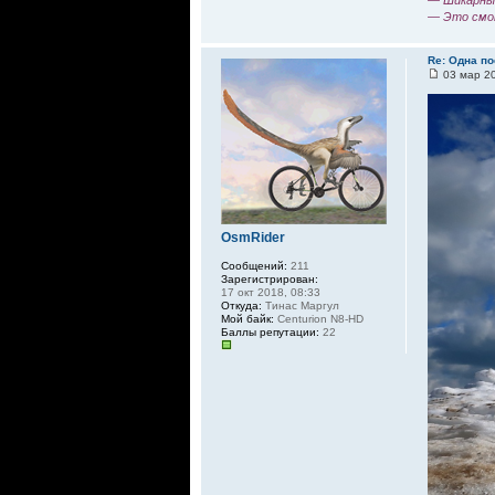
— Шикарный
— Это смо
Re: Одна по
03 мар 20
OsmRider
Сообщений:
211
Зарегистрирован:
17 окт 2018, 08:33
Откуда:
Тинас Маргул
Мой байк:
Centurion N8-HD
Баллы репутации:
22