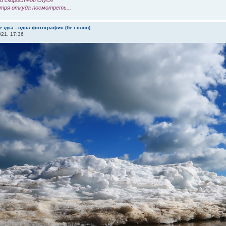
 скоростной спуск!
тря откуда посмотреть...
ездка - одна фотография (без слов)
21, 17:36