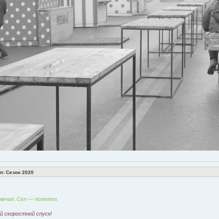
: Сезон 2020
мчал. Сел — полетел.
 скоростной спуск!