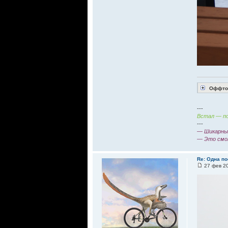
Оффтоп
---
Встал — по
---
— Шикарный
— Это смо
Re: Одна по
27 фев 20