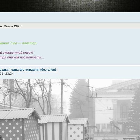
: Сезон 2020
мчал. Сел — полетел.
 скоростной спуск!
тря откуда посмотреть...
ездка - одна фотография (без слов)
21, 23:34