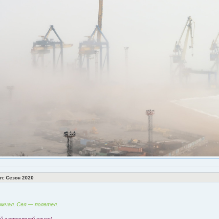
: Сезон 2020
мчал. Сел — полетел.