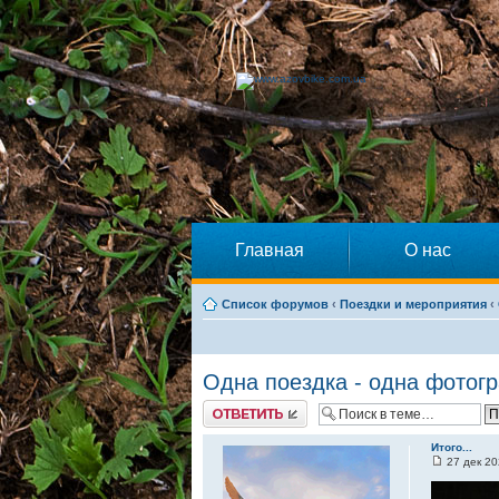
Главная
О нас
Список форумов
‹
Поездки и мероприятия
‹
Одна поездка - одна фотогр
Ответить
Итого...
27 дек 20