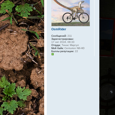
OsmRider
Сообщений:
211
Зарегистрирован:
17 окт 2018, 08:33
Откуда:
Тинас Маргул
Мой байк:
Centurion N8-HD
Баллы репутации:
22