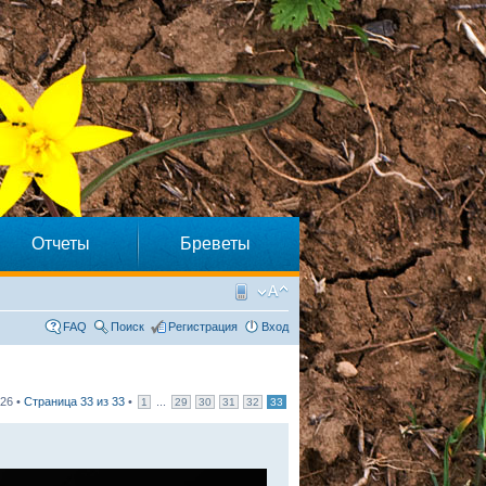
Отчеты
Бреветы
FAQ
Поиск
Регистрация
Вход
26 •
Страница
33
из
33
•
...
1
29
30
31
32
33