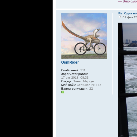
— Это смо
Re: Одна по
01 фев 20
OsmRider
Сообщений:
211
Зарегистрирован:
17 окт 2018, 08:33
Откуда:
Тинас Маргул
Мой байк:
Centurion N8-HD
Баллы репутации:
22