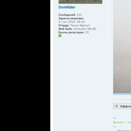
OsmRider
Сообщений:
211
Зарегистрирован:
17 окт 2018, 08:33
Откуда:
Тинас Маргул
Мой байк:
Centurion N8-HD
Баллы репутации:
22
Оффтоп
---
Встал — по
---