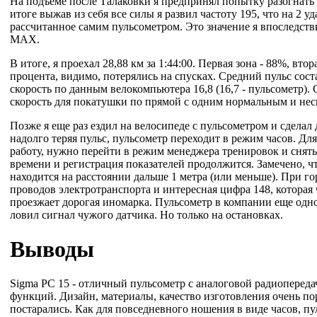
На подъеме после Талаковки я предпринял попытку разогнать
итоге выжав из себя все силы я развил частоту 195, что на 2 у
рассчитанное самим пульсометром. Это значение я впоследстви
MAX.
В итоге, я проехал 28,88 км за 1:44:00. Первая зона - 88%, втор
процента, видимо, потерялись на спусках. Средний пульс сост
скорость по данным велокомпьютера 16,8 (16,7 - пульсометр). 
скорость для покатушки по прямой с одним нормальным и не
Позже я еще раз ездил на велосипеде с пульсометром и сдела
надолго теряя пульс, пульсометр переходит в режим часов. Для
работу, нужно перейти в режим менеджера тренировок и снять
времени и регистрация показателей продолжится. Замечено, чт
находится на расстоянии дальше 1 метра (или меньше). При го
проводов электротранспорта и интересная цифра 148, которая 
проезжает дорогая иномарка. Пульсометр в компании еще одно
ловил сигнал чужого датчика. Но только на остановках.
Выводы
Sigma PC 15 - отличный пульсометр с аналоговой радиоперед
функций. Дизайн, материалы, качество изготовления очень п
постарались. Как для повседневного ношения в виде часов, пу