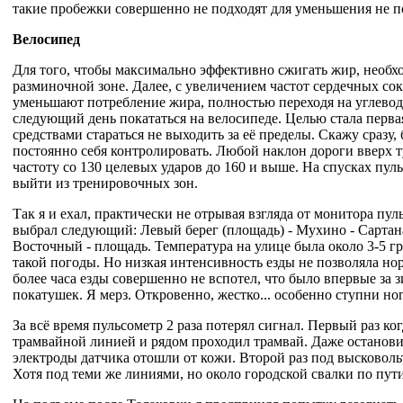
такие пробежки совершенно не подходят для уменьшения не 
Велосипед
Для того, чтобы максимально эффективно сжигать жир, необхо
разминочной зоне. Далее, с увеличением частот сердечных 
уменьшают потребление жира, полностью переходя на углевод
следующий день покататься на велосипеде. Целью стала перва
средствами стараться не выходить за её пределы. Скажу сразу,
постоянно себя контролировать. Любой наклон дороги вверх ту
частоту со 130 целевых ударов до 160 и выше. На спусках пуль
выйти из тренировочных зон.
Так я и ехал, практически не отрывая взгляда от монитора пу
выбрал следующий: Левый берег (площадь) - Мухино - Сартана 
Восточный - площадь. Температура на улице была около 3-5 гр
такой погоды. Но низкая интенсивность езды не позволяла норм
более часа езды совершенно не вспотел, что было впервые за 
покатушек. Я мерз. Откровенно, жестко... особенно ступни ног
За всё время пульсометр 2 раза потерял сигнал. Первый раз ко
трамвайной линией и рядом проходил трамвай. Даже остановилс
электроды датчика отошли от кожи. Второй раз под высковол
Хотя под теми же линиями, но около городской свалки по пут