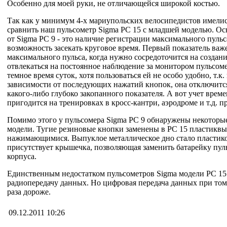
Особенно для моей руки, не отличающейся широкой костью.
Так как у минимум 4-х мариупольских велосипедистов имелис
сравнить наш пульсометр Sigma PC 15 с младшей моделью. О
от Sigma PC 9 - это наличие регистрации максимального пульса
возможность засекать круговое время. Первый показатель важ
максимального пульса, когда нужно сосредоточится на создан
отвлекаться на постоянное наблюдение за монитором пульсоме
темное время суток, хотя пользоваться ей не особо удобно, т.к.
зависимости от последующих нажатий кнопок, она отключится 
какого-либо глубоко закопанного показателя. А вот учет врем
пригодится на тренировках в кросс-кантри, аэродроме и т.д. пр
Помимо этого у пульсомера Sigma PC 9 обнаружены некоторые
модели. Тугие резиновые кнопки заменены в PC 15 пластикв
нажимающимися. Выпуклое металлическое дно стало пластик
присутствует крышечка, позволяющая заменить батарейку пуль
корпуса.
Единственным недостатком пульсометров Sigma модели PC 15
радиопередачу данных. Но цифровая передача данных при том
раза дороже.
09.12.2011 10:26