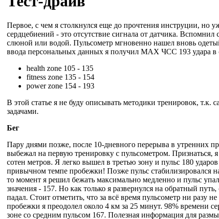
Тест-драйв
Первое, с чем я столкнулся еще до прочтения инструции, но у
сердцебиений - это отсутствие сигнала от датчика. Вспомнил 
слюной или водой. Пульсометр мгновенно нашел вновь одетый 
ввода персональных данных я получил MAX ЧСС 193 удара в 
health zone 105 - 135
fitness zone 135 - 154
power zone 154 - 193
В этой статье я не буду описывать методики тренировок, т.к. 
задачами.
Бег
Пару днями позже, после 10-дневного перерыва в утренних п
выбежал на первую тренировку с пульсометром. Признаться, я
сотен метров. Я легко вышел в третью зону и пульс 180 ударов
привычном темпе пробежки! Позже пульс стабилизировался на 
то момент я решил бежать максимально медленно и пульс упал
значения - 157. Но как только я развернулся на обратный путь,
падал. Стоит отметить, что за всё время пульсометр ни разу не
пробежки я преодолел около 4 км за 25 минут. 98% времени се
зоне со средним пульсом 167. Полезная информация для размы