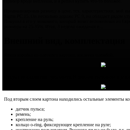
Прибор вроде неплохой, и я решил купить что-то похожее.
Проанализировав разницу в цене, тех. характеристики, мой в
Sigma PC 15. Он несколько дороже PC 9, но обладает рядом у
Покупал я его у знакомого, который возит веложелезки из Е
розницы на 25-35%. Итак, 3 недели ожидания и...
Внешний вид, комплектация
Яркая коробка из плотного картона, заклеена пломбой.
Открыв её видим сам пульсометр. В рабочем состоянии в режи
Под вторым слоем картона находились остальные элементы к
датчик пульса;
ремень;
крепление на руль;
кольцо o-ring, фиксирующее крепление на руле;
инструкции пользователя. Русского языка не было, т.к.