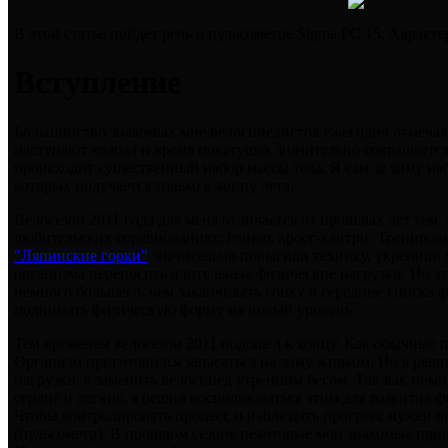
В этой статье пойдет речь о пульсометре Sigma PC 15. Характ
Вступление
Большинство знакомых мне велосипедистов ежегодно отмечаю
наступают холода и время покатушек значительно сокращается
происходит существенный набор массы тела. Я сам за зиму на
которых получается только к концу лета.
Велосезон 2011 года для меня отличается от прошлых лет тем, 
любительских соревнованиях: гонках кросс-кантри. Трениро
"Ляпинские горки"
значительно повысили технику, укрепили
организма переносить длительные физические нагрузки. Но эт
немного большего, чем заканчивать гонку в середине списка
поднимать физическую форму на новый уровень.
Тем временем велосезон 2011 подошел к концу. Как обычные п
Организм приготовился запасаться на зиму жирком. Но я реш
нагрузки, а заменить велосипед утренним бегом. Так как пом
сердце и легкие, я решил воспользоваться этим для развития 
Чтобы контролировать процесс и наблюдать прогресс нужен 
(пульсометр). В прошлом сезоне некоторые мои знакомые при