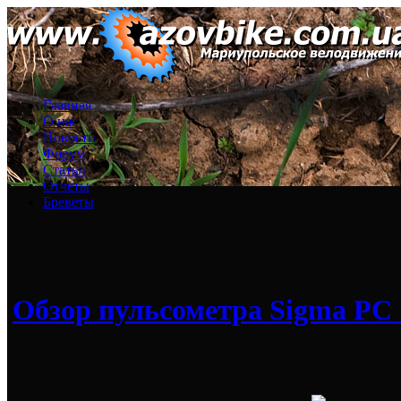
Главная
О нас
Новости
Форум
Статьи
Отчеты
Бреветы
Обзор пульсометра Sigma PC 