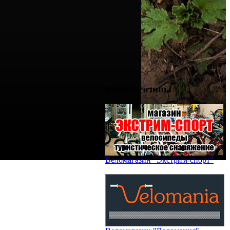
Веломагазины
Веломагазин "Экстрим-спорт"