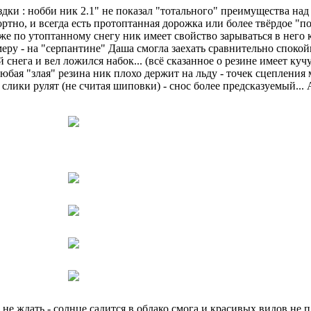
здки : нобби ник 2.1" не показал "тотального" преимущества над 
ортно, и всегда есть протоптанная дорожка или более твёрдое "п
е же по утоптанному снегу ник имеет свойство зарываться в него к
меру - на "серпантине" Даша смогла заехать сравнительно споко
й снега и вел ложился набок... (всё сказанное о резине имеет куч
и любая "злая" резина ник плохо держит на льду - точек сцепления
слики рулят (не считая шиповки) - снос более предсказуемый... 
 не ждать - солнце садится в облако смога и красивых видов не п