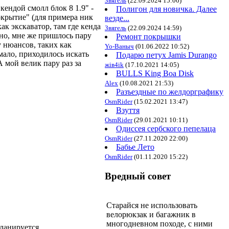
Звягель
(22.09.2024 15:06)
кендой смолл блок 8 1.9" -
Полигон для новичка. Далее
окрытие" (для примера ник
везде...
ак экскаватор, там где кенда
Звягель
(22.09.2024 14:59)
йно, мне же пришлось пару
Ремонт покрышки
у нюансов, таких как
Yo-Ваныч
(01.06.2022 10:52)
 мало, приходилось искать
Подарю петух Jamis Durango
А мой велик пару раз за
жiв4ik
(17.10.2021 14:05)
BULLS King Boa Disk
Alex
(10.08.2021 21:53)
Разъездные по желдорграфику
OsmRider
(15.02.2021 13:47)
Взуття
OsmRider
(29.01.2021 10:11)
Одиссея сербского пепелаца
OsmRider
(27.11.2020 22:00)
Бабье Лето
OsmRider
(01.11.2020 15:22)
Вредный совет
Старайся не использовать
велорюкзак и багажник в
многодневном походе, с ними
ланируется...