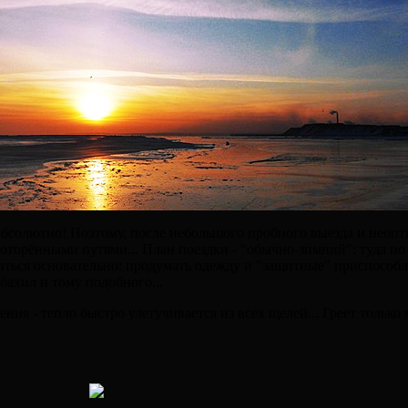
 абсолютно! Поэтому, после небольшого пробного выезда и неоп
торёнными путями... План поездки - "обычно-зимний": туда по т
иться основательно: продумать одежду и "защитные" приспособл
ахил и тому подобного...
ия - тепло быстро улетучивается из всех щелей... Греет только