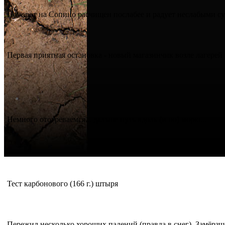
Поворот на Сопино расчищен послабее и радует неслабыми с
Первая приятная остановка - новый магазинчик возле лагерей 
Немного отогреваемся... дальше путь вдоль (и по) морю...
Тест карбонового (166 г.) штыря
Пережил несколько хороших падений (правда в снег). Замёрз