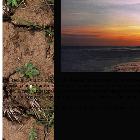
Пейзажи за окном радуют всё больше, сидеть дома не хочется
ников в снегу Ляпинских горок, решаем катнуть на Сопино про
моря. К таким поездкам при неплохом "минусе" следует готов
виндстопперных жилеток, перчаток, подшлемников-балаклав, б
Первые километры по трассе против ветра подтверждают опасен
от ветра.