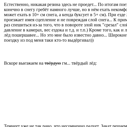
Естественно, никакая резина здесь не проедет... По итогам пое
конечно в снегу гребёт намного лучше, но в нём ехать некомф
может ехать в 10+ см снега, а кенда буксует в 5+ см). При езд
проезжает имея сцепление и не повреждая слой снега... К при
раз спешиться из-за того, что в повороте злой ник "срезал" сло
давление в камерах, вес ездока и т.д. и т.п.) Кроме того, как 
лёд пошершавее... Но это мне было известно давно... Широкие 
поездку из под меня таки кто-то выдёргивал))
Вскоре выезжаем на
твёрдую
гм... твёрдый лёд:
Темнеет уже не так рано, что несомненно радует. Закат решаем