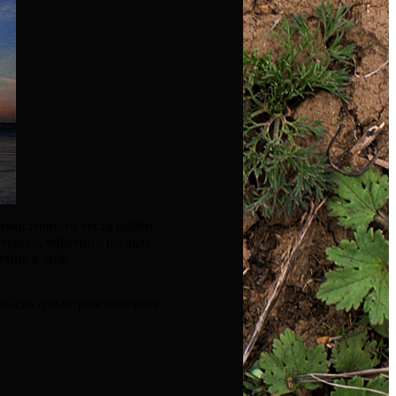
тимистичного теста нобби
рассе, обратно - по льду
ения в виде
 мысль о быстром повороте