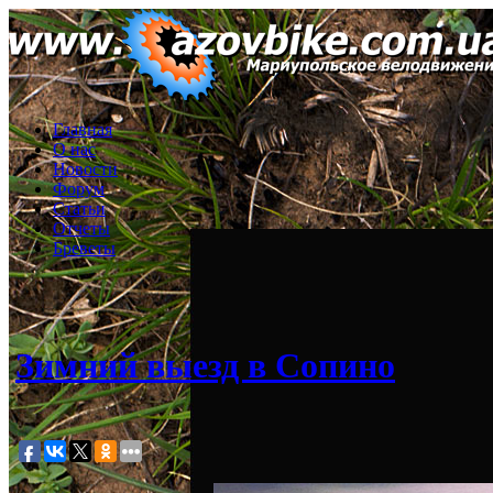
Главная
О нас
Новости
Форум
Статьи
Отчеты
Бреветы
Зимний выезд в Сопино