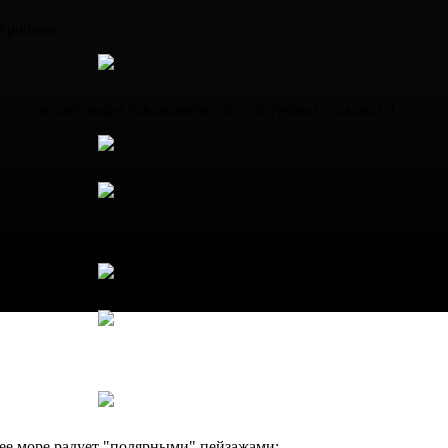
угробами
- тут делают кофе! Заказываем в пол-литровых стаканах))
шее море радует "полярными" пейзажами: