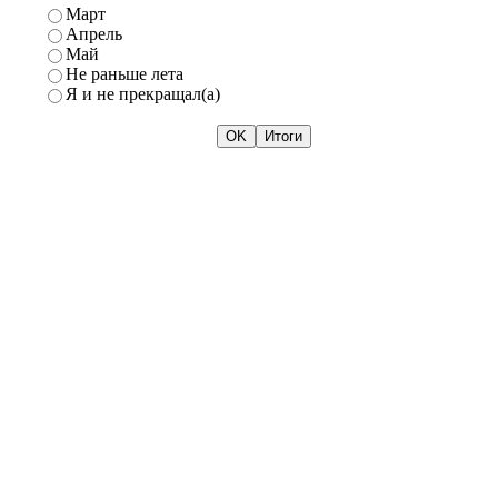
Март
Апрель
Май
Не раньше лета
Я и не прекращал(а)