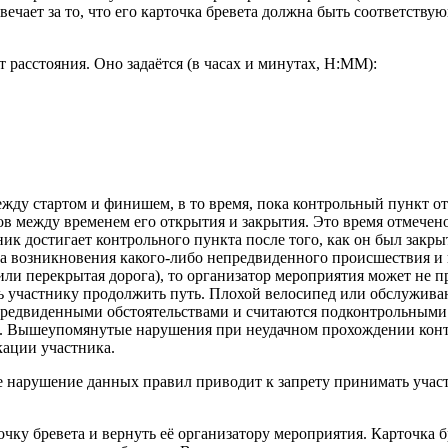
ечает за то, что его карточка бревета должна быть соответству
 расстояния. Оно задаётся (в часах и минутах, H:MM):
ду стартом и финишем, в то время, пока контрольный пункт от
 между временем его открытия и закрытия. Это время отмечено 
к достигает контрольного пункта после того, как он был закрыт
-за возникновения какого-либо непредвиденного происшествия и
ли перекрытая дорога), то организатор мероприятия может не п
ь участнику продолжить путь. Плохой велосипед или обслуживан
непредвиденными обстоятельствами и считаются подконтрольными
я. Вышеупомянутые нарушения при неудачном прохождении конт
кации участника.
нарушение данных правил приводит к запрету принимать участ
ку бревета и вернуть её организатору мероприятия. Карточка б