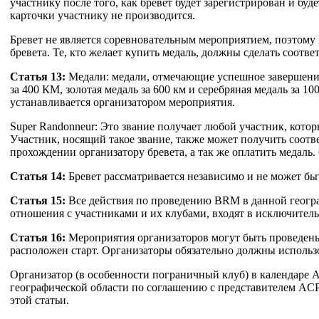
участнику после того, как бревет будет зарегистрирован и буде
карточки участнику не производится.
Бревет не является соревновательным мероприятием, поэтому
бревета. Те, кто желает купить медаль, должны сделать соотв
Статья 13:
Медали: медали, отмечающие успешное завершение б
за 400 КМ, золотая медаль за 600 км и серебряная медаль за 
устанавливается организатором мероприятия.
Super Randonneur: Это звание получает любой участник, которы
Участник, носящий такое звание, также может получить соо
прохождении организатору бревета, а так же оплатить медаль
Статья 14:
Бревет рассматривается независимо и не может быт
Статья 15:
Все действия по проведению BRM в данной географ
отношения с участниками и их клубами, входят в исключител
Статья 16:
Мероприятия организаторов могут быть проведены 
расположен старт. Организаторы обязательно должны использо
Организатор (в особенности пограничный клуб) в календаре A
географической области по соглашению с представителем ACP
этой статьи.