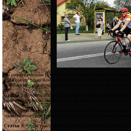
По нижеуказанным Правилам проводятся официальные бреветы
мире имеет только Audax Club Parisien. ACP регистрирует вс
хронологическом порядке по времени получения. ACP регистри
Статья 2:
Бреветы открыты для участия любого велосипедиста
наличии страховки. Любой участник моложе 18 лет должен пол
В мероприятии может применяться любое транспортное средст
транспортное средство должно приводиться в движение тольк
Статья 3:
Чтобы участвовать в бревете, участник должен за
организатором мероприятия. В некоторых странах также участ