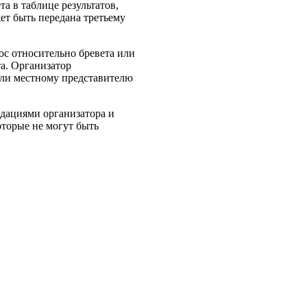
а в таблице результатов,
ет быть передана третьему
ос относительно бревета или
а. Организатор
 или местному представителю
ндациями организатора и
оторые не могут быть