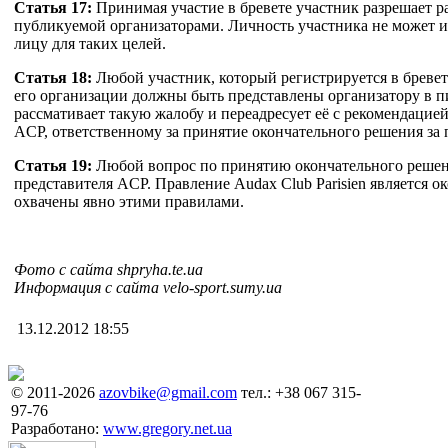
Статья 17:
Принимая участие в бревете участник разрешает р
публикуемой организаторами. Личность участника не может и
лицу для таких целей.
Статья 18:
Любой участник, который регистрируется в бревете
его организации должны быть представлены организатору в пи
рассмативает такую жалобу и переадресует её с рекомендацией
ACP, ответственному за принятие окончательного решения за
Статья 19:
Любой вопрос по принятию окончательного решения
представителя ACP. Правление Audax Club Parisien является 
охвачены явно этими правилами.
Фото с сайта shpryha.te.ua
Информация с сайта velo-sport.sumy.ua
13.12.2012 18:55
© 2011-2026
azovbike@gmail.com
тел.: +38 067 315-
97-76
Разработано:
www.gregory.net.ua