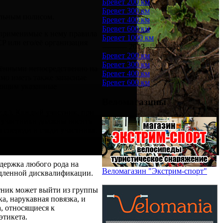
Бревет 200 км
Бревет 300 км
альным полисом.
Бревет 400 км
Бревет 600 км
 применимые к нему правила
Бревет 1000 км
P или его/её организация
---------- 2013 ----------
Бревет 200 км
Бревет 300 км
лёнными непосредственно на
Бревет 400 км
имо иметь также запасные
Бревет 600 км
няющим указанные
Веломагазины
.д.). Каждый участник, при
е участники должны носить
спереди и сзади участника.
держка любого рода на
Веломагазин "Экстрим-спорт"
едленной дисквалификации.
стник может выйти из группы
а, нарукавная повязка, и
а, относящиеся к
этикета.