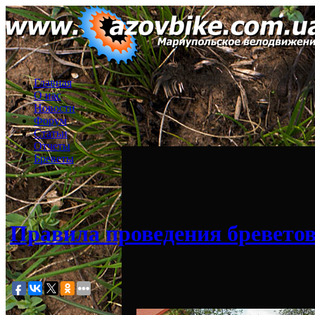
Главная
О нас
Новости
Форум
Статьи
Отчеты
Бреветы
Правила проведения бревето