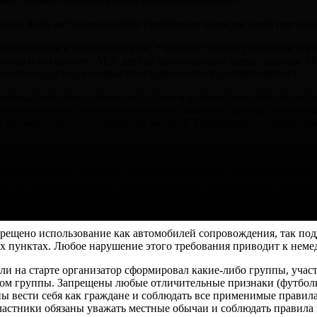
олжна быть застрахована либо групповым полисом, либо персон
находящимся в личной поездке. Участник должен соблюдать все
ками и сигналами. ACP, другие организаторы, представитель AC
счастные случаи, которые могут произойти в течение бревета.
должны быть оборудованы передним и задним фонарями, закреп
 (настоятельно рекомендуются иметь запасные фонари; необход
ей должен гореть постоянно (не мигать). Участникам, не выпол
ое другое время при условии плохой видимости (дождь, туман и т
бования. Каждый участник должен использовать свои фонари! Вс
ругое приспособление, которое размещает отражающий материал 
ой дисквалификации участника.
рещено использование как автомобилей сопровождения, так под
ых пунктах. Любое нарушение этого требования приводит к нем
сли на старте организатор сформировал какие-либо группы, уча
ром группы. Запрещены любые отличительные признаки (футболк
лжны вести себя как граждане и соблюдать все применимые правил
частники обязаны уважать местные обычаи и соблюдать правила 