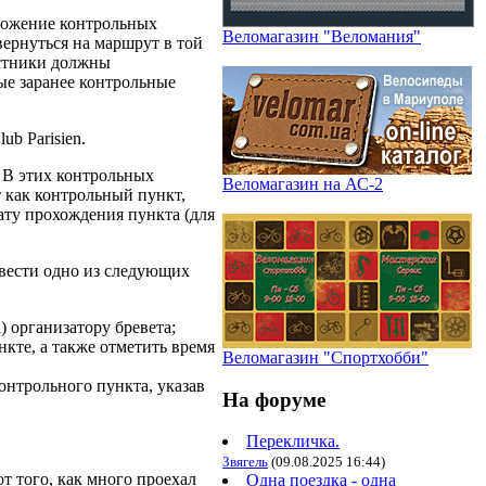
оложение контрольных
Веломагазин "Веломания"
ернуться на маршрут в той
астники должны
ые заранее контрольные
b Parisien.
 В этих контрольных
Веломагазин на АС-2
т как контрольный пункт,
ату прохождения пункта (для
звести одно из следующих
) организатору бревета;
кте, а также отметить время
Веломагазин "Спортхобби"
онтрольного пункта, указав
На форуме
Перекличка.
Звягель
(09.08.2025 16:44)
т того, как много проехал
Одна поездка - одна