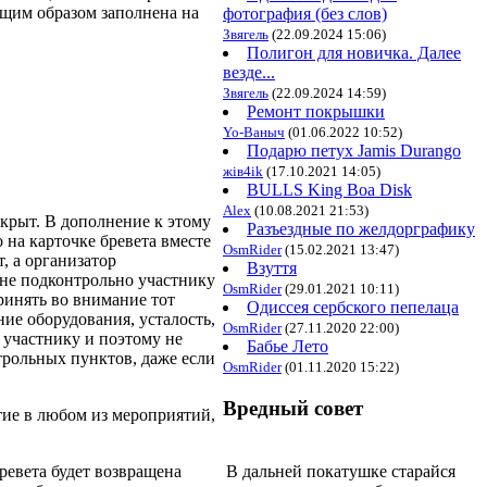
ющим образом заполнена на
фотография (без слов)
Звягель
(22.09.2024 15:06)
Полигон для новичка. Далее
везде...
Звягель
(22.09.2024 14:59)
Ремонт покрышки
Yo-Ваныч
(01.06.2022 10:52)
Подарю петух Jamis Durango
жiв4ik
(17.10.2021 14:05)
BULLS King Boa Disk
Alex
(10.08.2021 21:53)
крыт. В дополнение к этому
Разъездные по желдорграфику
на карточке бревета вместе
OsmRider
(15.02.2021 13:47)
, а организатор
Взуття
 не подконтрольно участнику
OsmRider
(29.01.2021 10:11)
ринять во внимание тот
Одиссея сербского пепелаца
ие оборудования, усталость,
OsmRider
(27.11.2020 22:00)
 участнику и поэтому не
Бабье Лето
рольных пунктов, даже если
OsmRider
(01.11.2020 15:22)
Вредный совет
ие в любом из мероприятий,
В дальней покатушке старайся
ревета будет возвращена