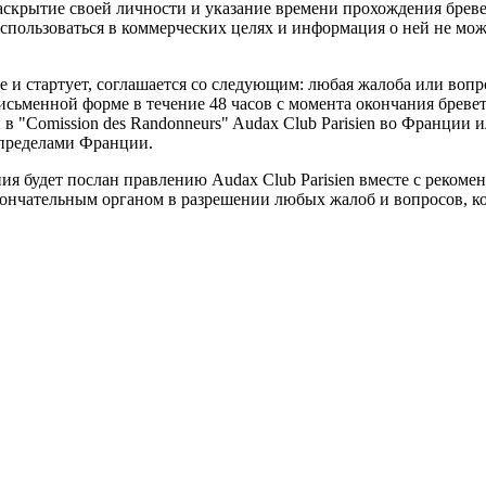
аскрытие своей личности и указание времени прохождения бревет
спользоваться в коммерческих целях и информация о ней не мож
 и стартует, соглашается со следующим: любая жалоба или вопр
сьменной форме в течение 48 часов с момента окончания бревет
 в "Comission des Randonneurs" Audax Club Parisien во Франции
 пределами Франции.
 будет послан правлению Audax Club Parisien вместе с рекоме
окончательным органом в разрешении любых жалоб и вопросов, к