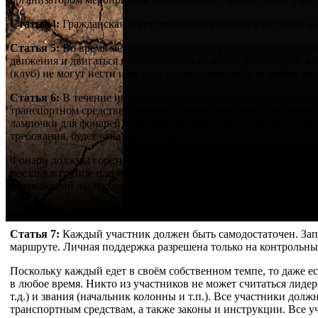
Статья 4:
Гражданская ответственность каждого участника д
Статья 5:
Во время мероприятия каждый участник считается 
движения и двигаться в соответствии со всеми дорожными зна
(клуб) не могут нести и не несут ответственность за любые не
Статья 6:
В течение ночной поездки транспортные средства 
транспортном средстве. Фонари должны быть всегда исправны
лампочки для фонарей). По крайней мере один из задних огн
требования, будет отказано в старте.
Фонари должны гореть начиная с заката и до рассвета и в люб
поездке в группе или в одиночку, должен выполнять эти тре
отражающий жилет, пояс, пояс Сэма Брауна[ME1] или любое д
Любое нарушение правил ночной езды приводит к немедленн
Статья 7:
Каждый участник должен быть самодостаточен. Зап
маршруте. Личная поддержка разрешена только на контрольн
Поскольку каждый едет в своём собственном темпе, то даже е
в любое время. Никто из участников не может считаться лиде
т.д.) и звания (начальник колонны и т.п.). Все участники до
транспортным средствам, а также законы и инструкции. Все у