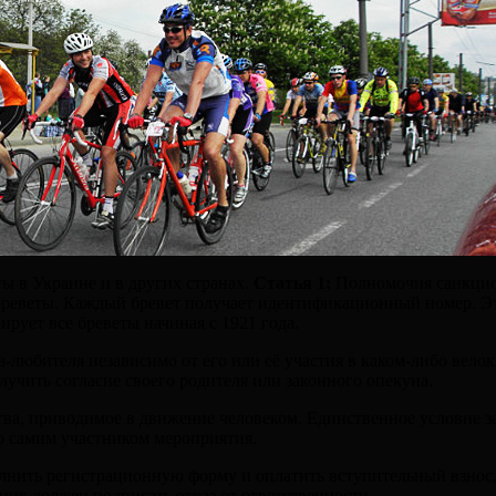
 в Украине и в других странах.
Статья 1:
Полномочия санкцио
е бреветы. Каждый бревет получает идентификационный номер. Э
рует все бреветы начиная с 1921 года.
-любителя независимо от его или её участия в каком-либо вело
учить согласие своего родителя или законного опекуна.
ва, приводимое в движение человеком. Единственное условие за
о самим участником мероприятия.
полнить регистрационную форму и оплатить вступительный взнос
ник должен подписать отказ от ответственности.