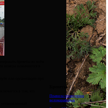
нировать бреветы во всём
ти номера назначаются в
клубе или организации при
Бреветы
ключается в том, что
Правила проведения
веломарафонов
, установленный
---------- 2014 ----------