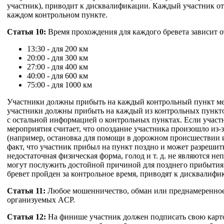
участник), приводит к дисквалификации. Каждый участник отв
каждом контрольном пункте.
Статья 10:
Время прохождения для каждого бревета зависит от
13:30 - для 200 км
20:00 - для 300 км
27:00 - для 400 км
40:00 - для 600 км
75:00 - для 1000 км
Участники должны прибыть на каждый контрольный пункт меж
участники должны прибыть на каждый из контрольных пунктов
с остальной информацией о контрольных пунктах. Если участни
мероприятия считает, что опоздание участника произошло из
(например, остановка для помощи в дорожном происшествии и
факт, что участник прибыл на пункт поздно и может разрешит
недостаточная физическая форма, голод и т. д. не являются 
могут послужить достойной причиной для позднего прибыти
бревет пройден за контрольное время, приводят к дисквалифи
Статья 11:
Любое мошенничество, обман или преднамеренное 
организуемых ACP.
Статья 12:
На финише участник должен подписать свою карточ