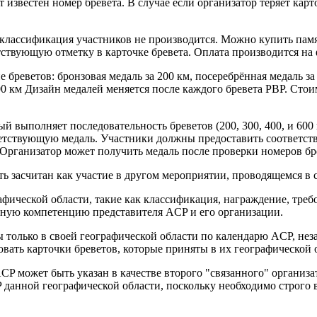
т известен номер бревета. В случае если организатор теряет карт
 классификация участников не производится. Можно купить пам
етствующую отметку в карточке бревета. Оплата производится на
реветов: бронзовая медаль за 200 км, посеребрённая медаль за 
1000 км Дизайн медалей меняется после каждого бревета PBP. Сто
й выполняет последовательность бреветов (200, 300, 400, и 600 
тветствующую медаль. Участники должны предоставить соответс
. Организатор может получить медаль после проверки номеров бр
ь засчитан как участие в другом мероприятии, проводящемся в с
ической области, такие как классификация, награждение, требо
ьную компетенцию представителя ACP и его организации.
только в своей географической области по календарю ACP, неза
вать карточки бреветов, которые приняты в их географической 
CP может быть указан в качестве второго "связанного" организа
 данной географической области, поскольку необходимо строго