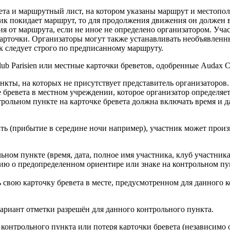
вета и маршрутный лист, на котором указаны маршрут и местоп
ик покидает маршрут, то для продолжения движения он должен в
ия от маршрута, если не иное не определено организатором. Уч
карточки. Организаторы могут также устанавливать необъявленн
к следует строго по предписанному маршруту.
b Parisien или местные карточки бреветов, одобренные Audax Clu
кты, на которых не присутствует представитель организаторов.
е бревета в местном учреждении, которое организатор определяе
рольном пункте на карточке бревета должна включать время и д
ать (прибытие в середине ночи например), участник может прои
ном пункте (время, дата, полное имя участника, клуб участника
ию о предопределенном ориентире или знаке на контрольном пун
ь свою карточку бревета в месте, предусмотренном для данного к
ариант отметки разрешён для данного контрольного пункта.
контрольного пункта или потеря карточки бревета (независимо о