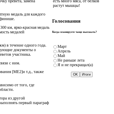
есть много мяса, от белков
очку бревета, замена
растут мышцы!
ятную медаль для каждого
 финише.
Голосования
300 км, ярко-красная медаль
имость медалей
Когда планируете чаще выезжать?
км) в течение одного года.
Март
твующие документы о
Апрель
еветов участника.
Май
Не раньше лета
вязи с ним.
Я и не прекращал(а)
вания [ME2]и т.д., также
висимо от того, где
области.
тора из другой
 выполнять первый параграф