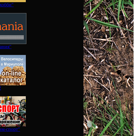
хобби"
ания"
2
им-спорт"