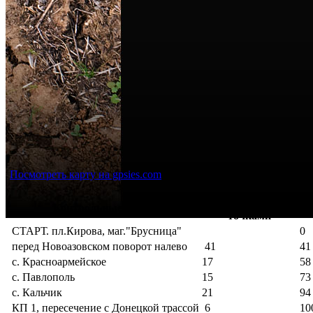
Посмотреть карту на gpsies.com
Расстояние между
Об
Контрольные точки
точками
СТАРТ. пл.Кирова, маг."Брусница"
0
перед Новоазовском поворот налево
41
41
с. Красноармейское
17
58
с. Павлополь
15
73
с. Кальчик
21
94
КП 1, пересечение с Донецкой трассой
6
10