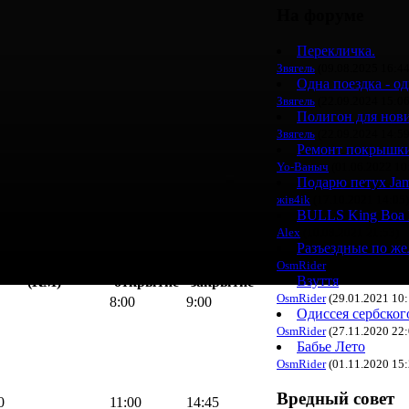
На форуме
Перекличка.
Звягель
(09.08.2025 16:44
Одна поездка - од
Звягель
(22.09.2024 15:06
Полигон для нович
Звягель
(22.09.2024 14:59
Ремонт покрышк
Yo-Ваныч
(01.06.2022 10
Подарю петух Jam
жiв4ik
(17.10.2021 14:05)
BULLS King Boa 
Alex
(10.08.2021 21:53)
Разъездные по ж
щая дистанция
Контрольные пункты
OsmRider
(15.02.2021 13:
Взуття
(KM)
открытие
закрытие
OsmRider
(29.01.2021 10:
8:00
9:00
Одиссея сербског
OsmRider
(27.11.2020 22:
Бабье Лето
OsmRider
(01.11.2020 15:
Вредный совет
0
11:00
14:45