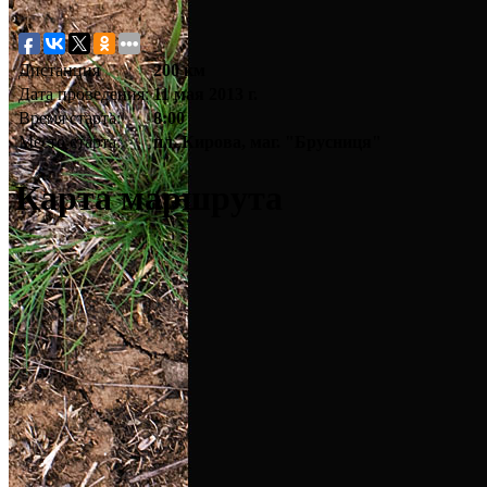
Дистанция
200 км
Дата проведения:
11 мая 2013 г.
Время старта:
8:00
Место старта:
пл. Кирова, маг. "Брусниця"
Карта маршрута