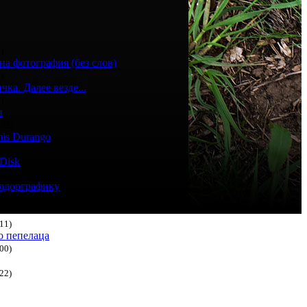
)
на фотография (без слов)
)
ка. Далее везде...
)
и
:52)
is Durango
Disk
елдорграфику
47)
11)
о пепелаца
00)
22)