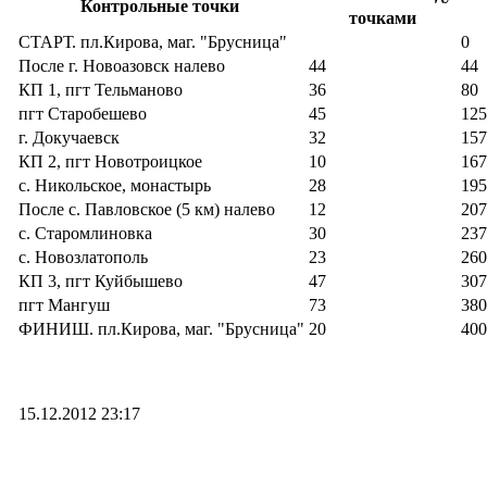
Контрольные точки
точками
СТАРТ. пл.Кирова, маг. "Брусница"
0
После г. Новоазовск налево
44
44
КП 1, пгт Тельманово
36
80
пгт Старобешево
45
125
г. Докучаевск
32
157
КП 2, пгт Новотроицкое
10
167
с. Никольское, монастырь
28
195
После с. Павловское (5 км) налево
12
207
с. Старомлиновка
30
237
с. Новозлатополь
23
260
КП 3, пгт Куйбышево
47
307
пгт Мангуш
73
380
ФИНИШ. пл.Кирова, маг. "Брусница"
20
400
15.12.2012 23:17