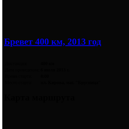
Бревет 400 км, 2013 год
Дистанция
400 км
Дата проведения:
6 июля 2013 г.
Время старта:
8:00
Место старта:
пл. Кирова, маг. "Брусница"
Карта маршрута