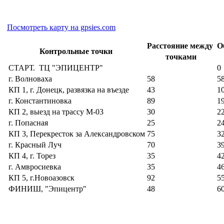
Посмотреть карту на gpsies.com
Расстояние между
О
Контрольные точки
точками
СТАРТ. ТЦ "ЭПИЦЕНТР"
0
г. Волноваха
58
5
КП 1, г. Донецк, развязка на въезде
43
1
г. Константиновка
89
1
КП 2, выезд на трассу М-03
30
2
г. Попасная
25
2
КП 3, Перекресток за Александровском
75
3
г. Красный Луч
70
3
КП 4, г. Торез
35
4
г. Амвросиевка
35
4
КП 5, г.Новоазовск
92
5
ФИНИШ, "Эпицентр"
48
6