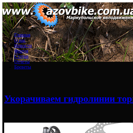
Главная
О нас
Новости
Форум
Статьи
Отчеты
Бреветы
Укорачиваем гидролинии тор