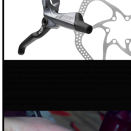
При покупке новых тормозов почти всегда приходится подго
существующие реалии рамы/руля и т.п. В случае Авид Эликси
запасной комплект из оливки и штуцера. И если штуцер почти
оливка одноразова и немного загуглив в сети, я не нашел мет
свой, возможно не оригинальный, но все же...
Обрезать гидролинию можно ножом для пластика, никаких ме
имеет и режется легко: