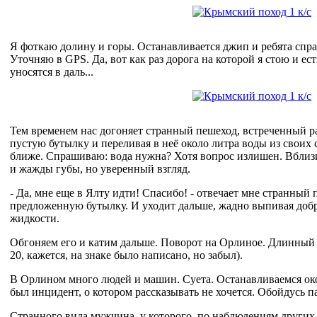
Я фоткаю долину и горы. Останавливается джип и ребята спра
Уточняю в GPS. Да, вот как раз дорога на которой я стою и ест
уносятся в даль...
Тем временем нас догоняет странный пешеход, встреченный р
пустую бутылку и переливая в неё около литра воды из своих
ближе. Спрашиваю: вода нужна? Хотя вопрос излишен. Вблиз
и жажды губы, но уверенный взгляд.
- Да, мне еще в Ялту идти! Спасибо! - отвечает мне странный
предложенную бутылку. И уходит дальше, жадно выпивая до
жидкости.
Обгоняем его и катим дальше. Поворот на Орлиное. Длинный 
20, кажется, на знаке было написано, но забыл).
В Орлином много людей и машин. Суета. Останавливаемся око
был инцидент, о котором рассказывать не хочется. Обойдусь па
Странного вида мужчина, у которого, по наблюдениям других, 