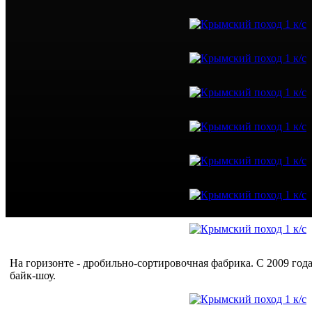
На горизонте - дробильно-сортировочная фабрика. С 2009 го
байк-шоу.