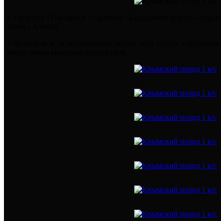
г. Гасфорта - Гончарное - Орлиное - Байдарские ворота - старо
залив - Алупка
У фотографов, за исключением автора этой статьи, утро нача
много очень красивых фотографий.