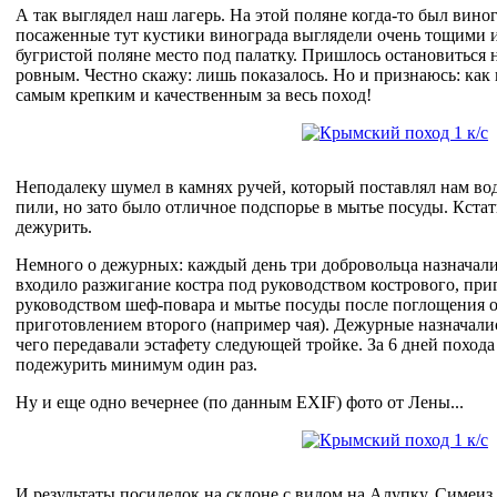
А так выглядел наш лагерь. На этой поляне когда-то был вино
посаженные тут кустики винограда выглядели очень тощими 
бугристой поляне место под палатку. Пришлось остановиться н
ровным. Честно скажу: лишь показалось. Но и признаюсь: как 
самым крепким и качественным за весь поход!
Неподалеку шумел в камнях ручей, который поставлял нам вод
пили, но зато было отличное подспорье в мытье посуды. Кстат
дежурить.
Немного о дежурных: каждый день три добровольца назначал
входило разжигание костра под руководством кострового, пр
руководством шеф-повара и мытье посуды после поглощения о
приготовлением второго (например чая). Дежурные назначались
чего передавали эстафету следующей тройке. За 6 дней поход
подежурить минимум один раз.
Ну и еще одно вечернее (по данным EXIF) фото от Лены...
И результаты посиделок на склоне с видом на Алупку, Симеиз 