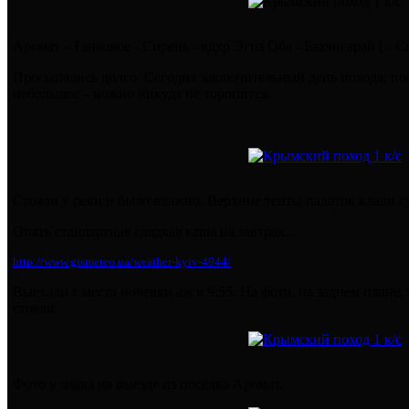
Аромат - Танковое - Сирень - вдхр Эгиз Оба - Бахчисарай [ - 
Просыпались долго. Сегодня заключительный день похода, пое
небольшое - можно никуда не торопится.
Стояли у реки и было влажно. Верхние тенты палаток клали с
Опять стандартная сладкая каша на завтрак...
http://www.gismeteo.ua/weather-kyiv-4944/
Выехали с места ночевки аж в 9:55. На фото, на заднем плане,
стояли.
Фото у знака на выезде из посёлка Аромат.