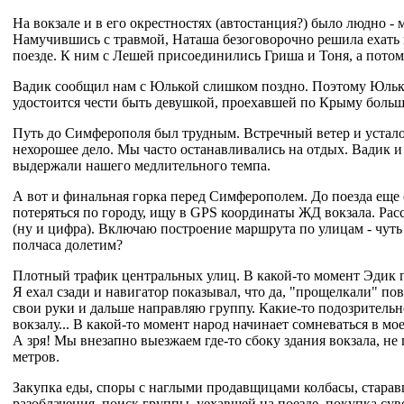
На вокзале и в его окрестностях (автостанция?) было людно - 
Намучившись с травмой, Наташа безоговорочно решила ехать 
поезде. К ним с Лешей присоединились Гриша и Тоня, а потом,
Вадик сообщил нам с Юлькой слишком поздно. Поэтому Юльке
удостоится чести быть девушкой, проехавшей по Крыму больш
Путь до Симферополя был трудным. Встречный ветер и устало
нехорошее дело. Мы часто останавливались на отдых. Вадик и
выдержали нашего медлительного темпа.
А вот и финальная горка перед Симферополем. До поезда еще 
потеряться по городу, ищу в GPS координаты ЖД вокзала. Расс
(ну и цифра). Включаю построение маршрута по улицам - чуть
полчаса долетим?
Плотный трафик центральных улиц. В какой-то момент Эдик п
Я ехал сзади и навигатор показывал, что да, "прощелкали" по
свои руки и дальше направляю группу. Какие-то подозрительн
вокзалу... В какой-то момент народ начинает сомневаться в м
А зря! Мы внезапно выезжаем где-то сбоку здания вокзала, не
метров.
Закупка еды, споры с наглыми продавщицами колбасы, стара
разоблачения, поиск группы, уехавшей на поезде, покупка сув