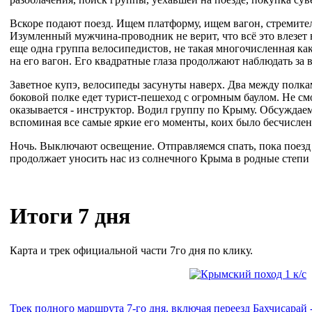
Вскоре подают поезд. Ищем платформу, ищем вагон, стремите
Изумленный мужчина-проводник не верит, что всё это влезет в
еще одна группа велосипедистов, не такая многочисленная как
на его вагон. Его квадратные глаза продолжают наблюдать за 
Заветное купэ, велосипеды засунуты наверх. Два между полкам
боковой полке едет турист-пешеход с огромным баулом. Не см
оказывается - инструктор. Водил группу по Крыму. Обсуждае
вспоминая все самые яркие его моменты, коих было бесчисле
Ночь. Выключают освещение. Отправляемся спать, пока поезд
продолжает уносить нас из солнечного Крыма в родные степи
Итоги 7 дня
Карта и трек официальной части 7го дня по клику.
Трек полного маршрута 7-го дня, включая переезд Бахчисарай