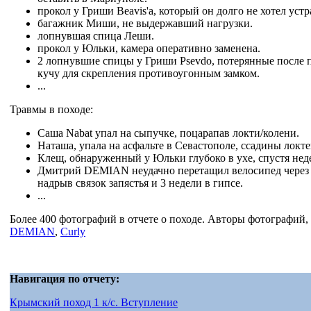
прокол у Гриши Beavis'a, который он долго не хотел устр
багажник Миши, не выдержавший нагрузки.
лопнувшая спица Леши.
прокол у Юльки, камера оперативно заменена.
2 лопнувшие спицы у Гриши Psevdo, потерянные после 
кучу для скрепления противоугонным замком.
...
Травмы в походе:
Саша Nabat упал на сыпучке, поцарапав локти/колени.
Наташа, упала на асфальте в Севастополе, ссадины локт
Клещ, обнаруженный у Юльки глубоко в ухе, спустя нед
Дмитрий DEMIAN неудачно перетащил велосипед через ка
надрыв связок запястья и 3 недели в гипсе.
...
Более 400 фотографий в отчете о походе. Авторы фотографий, 
DEMIAN
,
Curly
Навигация по отчету:
Крымский поход 1 к/с. Вступление