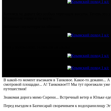
Катимся по дороге без особых перепадов высоты. Теперь это у
Мариуполе горки и то круче...
Забавные скульптуры на обочине.
Гора у Куйбышево. Название не нашел.
В какой-то момент въезжаем в Танковое. Какое-то дежавю... А
смотровой площадке... А! Танкоквое!!! Мы тут проезжали уже
путешествия!
Знакомая дорога мимо Сирени... Встречный ветер и Юльке еде
Перед въездом в Бахчисарай сворачиваем к водохранилищу Эг