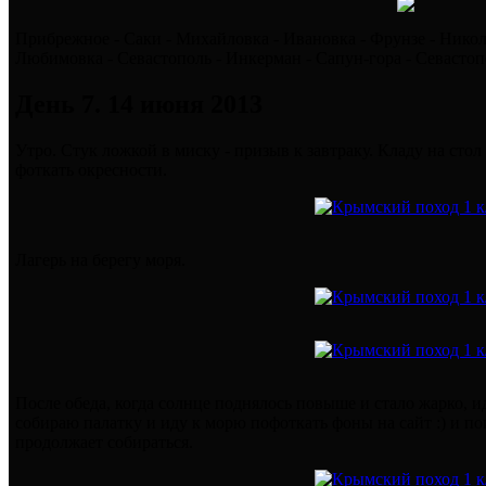
Прибрежное - Саки - Михайловка - Ивановка - Фрунзе - Никола
Любимовка - Севастополь - Инкерман - Сапун-гора - Севастопо
День 7. 14 июня 2013
Утро. Стук ложкой в миску - призыв к завтраку. Кладу на сто
фоткать окресности.
Лагерь на берегу моря.
После обеда, когда солнце поднялось повыше и стало жарко, и
собираю палатку и иду к морю пофоткать фоны на сайт :) и п
продолжает собираться.