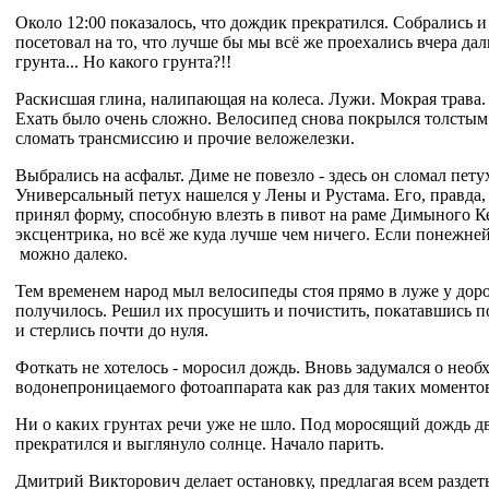
Около 12:00 показалось, что дождик прекратился. Собрались 
посетовал на то, что лучше бы мы всё же проехались вчера дал
грунта... Но какого грунта?!!
Раскисшая глина, налипающая на колеса. Лужи. Мокрая трава
Ехать было очень сложно. Велосипед снова покрылся толстым
сломать трансмиссию и прочие веложелезки.
Выбрались на асфальт. Диме не повезло - здесь он сломал пет
Универсальный петух нашелся у Лены и Рустама. Его, правда,
принял форму, способную влезть в пивот на раме Димыного Ке
эксцентрика, но всё же куда лучше чем ничего. Если понежней
можно далеко.
Тем временем народ мыл велосипеды стоя прямо в луже у доро
получилось. Решил их просушить и почистить, покатавшись по
и стерлись почти до нуля.
Фоткать не хотелось - моросил дождь. Вновь задумался о необ
водонепроницаемого фотоаппарата как раз для таких моменто
Ни о каких грунтах речи уже не шло. Под моросящий дождь дв
прекратился и выглянуло солнце. Начало парить.
Дмитрий Викторович делает остановку, предлагая всем раздеть