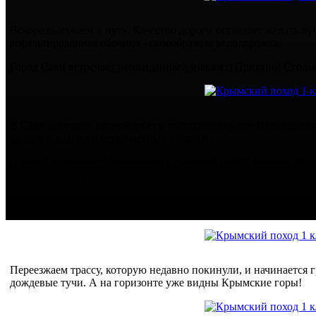
Вскоре выезжаем в путь. Качество дороги оставляет желать лу
асфальтированная обочина - своеобразная велодорожка.
Город Саки встречает неожиданным знакам :) Приятно! Столь
В Саки посетили супермаркет и поликлинику, где Наде сдела
дороги и какие-то неприметные поселки.
В какой-то момент сворачиваем с трассы в село Ивановка. В м
интересуемся где купить картошку. Какая-то местная бабуля п
На выезде из села нас ждет артезианская скважина с прекрас
и мы быстро пополняем запасы воды на стоянку.
Переезжаем трассу, которую недавно покинули, и начинается 
дождевые тучи. А на горизонте уже видны Крымские горы!