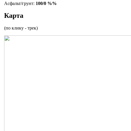
Асфальт/грунт:
100/0 %%
Карта
(по клику - трек)