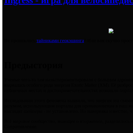
Ingress - игра для велосипеди
Не прониклись
тайниками геокэшинга
? Или вам скучно просто
Предыстория
Ученые чего-то там наэкспериментировали с большим адронны
вырвалась особого рода энергия Exotic Matter (XM). Её разброс
публичных местах и достопримечательностях возникли портал
Исследования этого феномена выявили, что энергия эта связ
разумом, использующим порталы для проникновения в наш ми
выглядят шейперы - не установлено. Но наверняка известно, ч
Всё мировое сообщество, знающее о вторжении, разделилось 
Сопротивление.