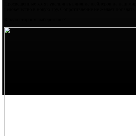
Просвещенные хотят увеличить влияние шейперов на наш мир 
человечество в новую эру. Сопротивление не желает попадать
Какую сторону выберете вы?