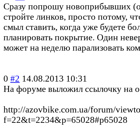
Сразу попрошу новоприбывших (об
стройте линков, просто потому, чт
смыл ставить, когда уже будете бо
планировать покрытие. Один нев
может на неделю парализовать ко
0
#2
14.08.2013 10:31
На форуме выложил ссылочку на о
http://azovbike.com.ua/forum/viewt
f=22&t=2234&p=65028#p65028