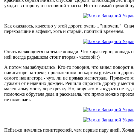
красивых серпантинных спусков. Дорога, огибающая лес в пр
уходит в сторону от основной трассы. Но это самый прямой п
Как оказалось, качество у этой дороги очень... "ниочень". Снач
переходящие в асфальт, хоть и старый, побитый временем.
Опять валяющиеся на земле лошади. Что характерно, лошадь на
ней всегда рядышком стоит вторая - часовой :)
А потом мы заблудились. Кто-то говорил, что видел поворот на
навигаторе на треке, проложенном по картам gpsies.com дорога
самого навигатора - чуть ли не прямая магистраль. Прямо-то м
лужами от недавних дождей. Решили спросить дорогу у местны
маленькому мосту через речку. Но, видя что мы куда-то не ту
помоложе обругала деда и рассказала, что прямо можно проеха
не помешает.
Пейзажи начались поинтересней, чем первые пару дней. Холм