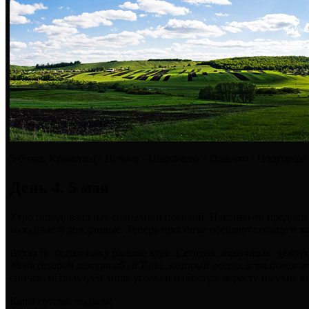
5-6 мая. Кременец - Почаев - Подкамень - Олесько - Подгорцы
День 4. 5 мая
Утро порадовало нас солнечной погодой. Наконец-то продолж
холодные и дождливые. Теперь прогнозы обещают солнце и жа
Встал по будильнику раньше всех. Сегодня заканчиваю дежур
Женя (второй дежурный) и Вова, который всегда всем помогает
спичек, используем лишь угольки из костра, бересту и сухие в
Каша готова, подъем!