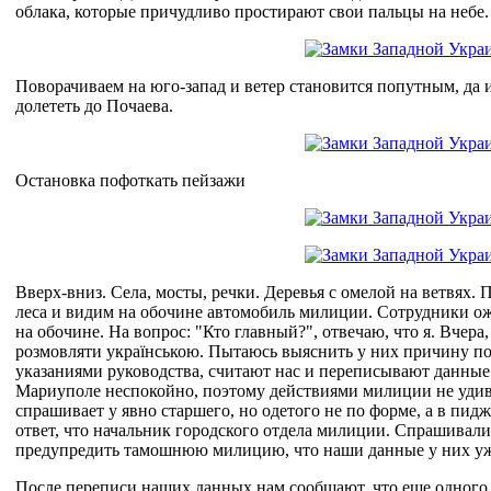
облака, которые причудливо простирают свои пальцы на небе.
Поворачиваем на юго-запад и ветер становится попутным, да 
долететь до Почаева.
Остановка пофоткать пейзажи
Вверх-вниз. Села, мосты, речки. Деревья с омелой на ветвях.
леса и видим на обочине автомобиль милиции. Сотрудники ож
на обочине. На вопрос: "Кто главный?", отвечаю, что я. Вчер
розмовляти українською. Пытаюсь выяснить у них причину по
указаниями руководства, считают нас и переписывают данные 
Мариуполе неспокойно, поэтому действиями милиции не удивл
спрашивает у явно старшего, но одетого не по форме, а в пидж
ответ, что начальник городского отдела милиции. Спрашивали 
предупредить тамошнюю милицию, что наши данные у них уже 
После переписи наших данных нам сообщают, что еще одного 