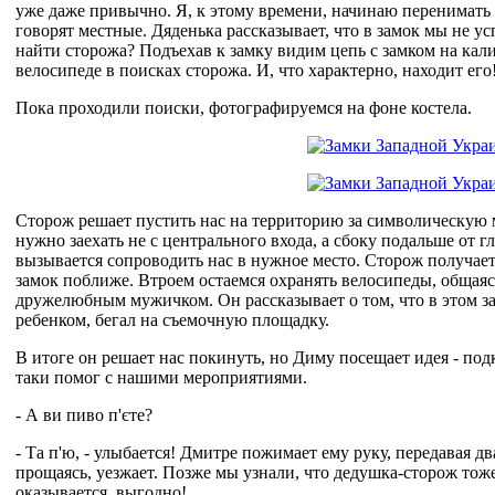
уже даже привычно. Я, к этому времени, начинаю перенимат
говорят местные. Дяденька рассказывает, что в замок мы не усп
найти сторожа? Подъехав к замку видим цепь с замком на кали
велосипеде в поисках сторожа. И, что характерно, находит его
Пока проходили поиски, фотографируемся на фоне костела.
Сторож решает пустить нас на территорию за символическую мз
нужно заехать не с центрального входа, а сбоку подальше от 
вызывается сопроводить нас в нужное место. Сторож получает 
замок поближе. Втроем остаемся охранять велосипеды, общаяс
дружелюбным мужичком. Он рассказывает о том, что в этом з
ребенком, бегал на съемочную площадку.
В итоге он решает нас покинуть, но Диму посещает идея - под
таки помог с нашими мероприятиями.
- А ви пиво п'єте?
- Та п'ю, - улыбается! Дмитре пожимает ему руку, передавая д
прощаясь, уезжает. Позже мы узнали, что дедушка-сторож тоже
оказывается, выгодно!