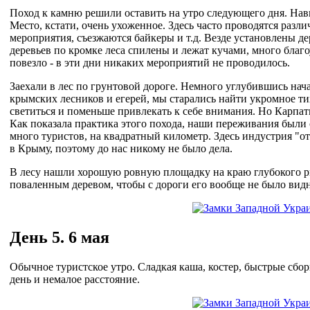
Поход к камню решили оставить на утро следующего дня. Нав
Место, кстати, очень ухоженное. Здесь часто проводятся раз
мероприятия, съезжаются байкеры и т.д. Везде установлены д
деревьев по кромке леса спилены и лежат кучами, много благ
повезло - в эти дни никаких мероприятий не проводилось.
Заехали в лес по грунтовой дороге. Немного углубившись нача
крымских лесников и егерей, мы старались найти укромное тих
светиться и поменьше привлекать к себе внимания. Но Карпаты
Как показала практика этого похода, наши переживания были 
много туристов, на квадратный километр. Здесь индустрия "от
в Крыму, поэтому до нас никому не было дела.
В лесу нашли хорошую ровную площадку на краю глубокого р
поваленным деревом, чтобы с дороги его вообще не было видн
День 5. 6 мая
Обычное туристское утро. Сладкая каша, костер, быстрые сб
день и немалое расстояние.