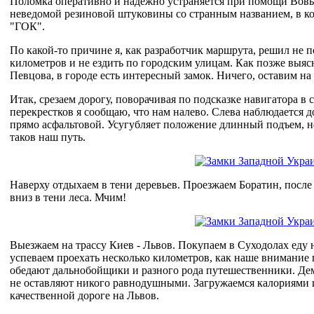
Поломка оперативно и надежно устраняется при помощи Вовы,
неведомой резиновой штуковины со странным названием, в ко
"ГОК".
По какой-то причине я, как разработчик маршрута, решил не п
километров и не ездить по городским улицам. Как позже выя
Певцова, в городе есть интересный замок. Ничего, оставим н
Итак, срезаем дорогу, поворачивая по подсказке навигатора в 
перекрестков я сообщаю, что нам налево. Слева наблюдается 
прямо асфальтовой. Усугубляет положение длинный подъем, 
таков наш путь.
Наверху отдыхаем в тени деревьев. Проезжаем Боратин, после
вниз в тени леса. Мчим!
Выезжаем на трассу Киев - Львов. Покупаем в Суходолах еду 
успеваем проехать несколько километров, как наше внимание 
обедают дальнобойщики и разного рода путешественники. Демо
не оставляют никого равнодушными. Загружаемся калориями 
качественной дороге на Львов.