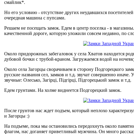
смайлик*.
Но его условию - отсутствие других неудавшихся посетителей -
очередная машина с пупсами.
Решаем не посещать замок. Едем в центр поселка - в магазин
качественной дороге, которую уложили совсем недавно, по сл
Около придорожных забегаловок у села Хватов находится ро
дубовой бочки с трубой-краном. Загружаемся водой на ночевк
Около села Загорцы сворачиваем в сторону Подгорецкого замка
русские названия сел, замков и т.д. звучат совершенно иначе.
звучные: Олесько, Загірці, Підгірці, Підгорецький замок и т.д.
Едем грунтами. На холме виднеется Подгорецкий замок.
После грунтов нас ждет подъем, который неплохо характериз
и Загорцы :)
На подъеме, пока мы остановились передохнуть около памят
флагом, нас доганяет приветливый мужчина. Он много рассказы