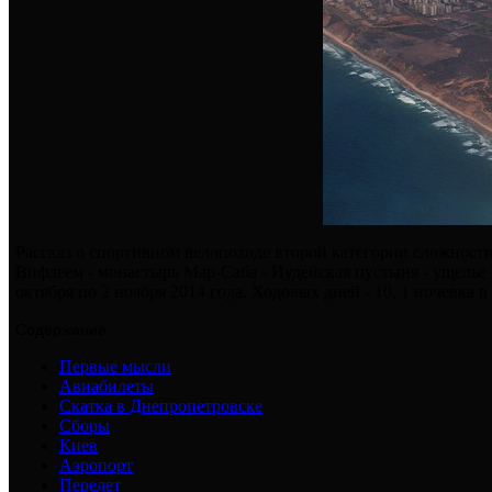
Рассказ о спортивном велопоходе второй категории сложности
Вифлеем - монастырь Мар-Саба - Иудейская пустыня - ущелье 
октября по 2 ноября 2014 года. Ходовых дней - 10, 1 ночевка 
Содержание
Первые мысли
Авиабилеты
Скатка в Днепропетровске
Сборы
Киев
Аэропорт
Перелет