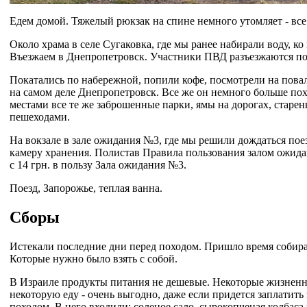
Едем домой. Тяжелый рюкзак на спине немного утомляет - все 
Около храма в селе Сугаковка, где мы ранее набирали воду, к
Въезжаем в Днепропетровск. Участники ПВД разъезжаются пос
Покатались по набережной, попили кофе, посмотрели на повале
на самом деле Днепропетровск. Все же он немного больше по
местами все те же заброшенные парки, ямы на дорогах, старе
пешеходами.
На вокзале в зале ожидания №3, где мы решили дождаться поезд
камеру хранения. Полистав Правила пользования залом ожидан
с 14 грн. в пользу Зала ожидания №3.
Поезд, Запорожье, теплая ванна.
Сборы
Истекали последние дни перед походом. Пришло время собират
Которые нужно было взять с собой.
В Израиле продукты питания не дешевые. Некоторые жизненно-
некоторую еду - очень выгодно, даже если придется заплатит
походом. В него входили: соленое сало, сырокопченая колбаса