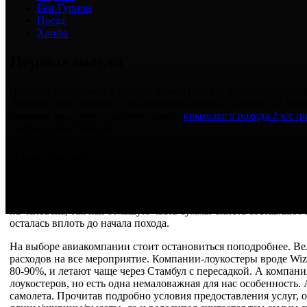
Бен-Гурион
Поезд
Хайфа
Первые мысли
Началом подготовки к походу можно считать приглашение Дм
Дмитрий Викторович - руководитель многих походов 5-й кате
Знакомы мы с ним с прошлогоднего
крымского похода 2 к/с п
стать его участниками.
Авиабилеты
Вот тогда, в 20-х числах июня и началось планирование бюд
была акция на сайте наиболее оптимального авиаперевозчика
на человека, так как большую часть суммы билета составляют н
осталась вплоть до начала похода.
На выборе авиакомпании стоит остановиться поподробнее. Вел
расходов на все мероприятие. Компании-лоукостеры вроде Wizz
80-90%, и летают чаще через Стамбул с пересадкой. А компа
лоукостеров, но есть одна немаловажная для нас особенность. 
самолета. Прочитав подробно условия предоставления услуг, о