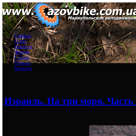
Главная
О нас
Новости
Форум
Статьи
Отчеты
Бреветы
Израиль. На три моря. Часть 