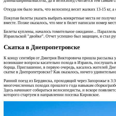
длины/ширины/высоты, да и велосипед считается тем самым 
Откуда им было знать, что велосипед весит жалких 13-15 кг, а 
Покупая билеты указать выбрать конкретные места не получило
вместе. Позже оказалось, что мне в билет написали номер мест
Билеты куплены, началось томительное ожидание... Параллел
Израильской "двойке". Отчет успешно был защищен, я стал р
Скатка в Днепропетровске
К концу сентября от Дмитрия Викторовича пришла рассылка уч
возникшие вопросы касательно похода в Израиль, послушать в
борща. Приглашение, в первую очередь, касалось жителей Дне
скатке в Днепропетровске? Как оказалось, ничего удивительн
Ранний поезд из Бердянска, проходящий через Запорожье в 3:3
многочисленных походах прошлого года навыкам сборки/разбор
Здесь начинают собираться велосипедисты, и вскоре появляетс
которого стартуем в направлении поселка Кировское.