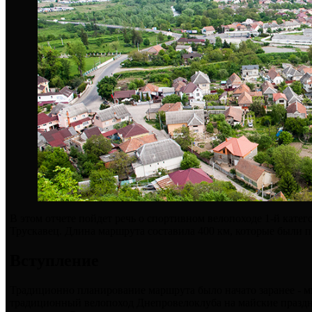
В этом отчете пойдет речь о спортивном велопоходе 1-й кате
Трускавец. Длина маршрута составила 400 км, которые были п
Вступление
Традиционно планирование маршрута было начато заранее - 
традиционный велопоход Днепровелоклуба на майские праздн