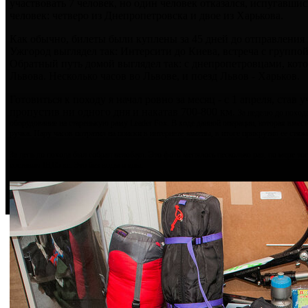
участвовать 7 человек, но один человек отказался, испугавши
человек: четверо из Днепропетровска и двое из Харькова.
Как обычно, билеты были куплены за 45 дней до отправления п
Ужгород выглядел так: Интерсити до Киева, встреча с группой
Обратный путь домой выглядел так: с днепропетровцами, кото
Львова. Несколько часов во Львове, и поезд Львов - Харьков.
Готовиться к походу я начал ровно за месяц - с 1 апреля, став
пропустив ни одного дня и накатав 700-800 км.
За неделю до поход
оборудование на старенькую раму Leader Fox. В ходе данной операции, которая вмес
ручка. Пару часов потратил на поиски в интернете замены, в итоге прикрутил ее стя
За день до похода был собран велобаул. Это фото менялось несколько раз, по мере т
составил 18,65 кг. Это без воды и еды.