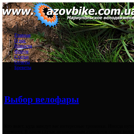
Главная
О нас
Новости
Форум
Статьи
Отчеты
Бреветы
Выбор велофары
Кто знает, куда заведут вас интересные тропинки. Иногда пут
стемнеет. В таком случае незаменимым атрибутом станет велос