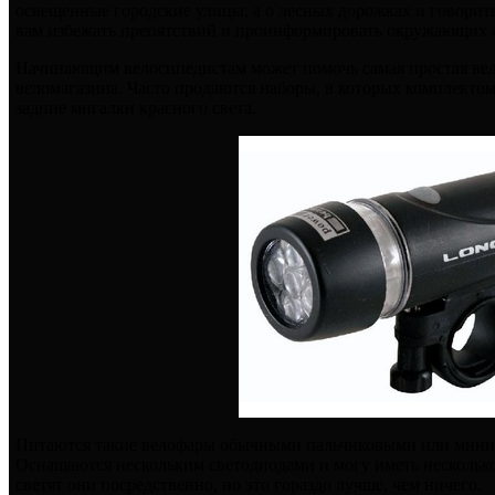
освещенные городские улицы, а о лесных дорожках и говорит
вам избежать препятствий и проинформировать окружающих о
Начинающим велосипедистам может помочь самая простая вел
веломагазина. Часто продаются наборы, в которых комплекто
задние мигалки красного света.
Питаются такие велофары обычными пальчиковыми или мини
Оснащаются нескольким светодиодами и могу иметь нескольк
светят они посредственно, но это гораздо лучше, чем ничего.