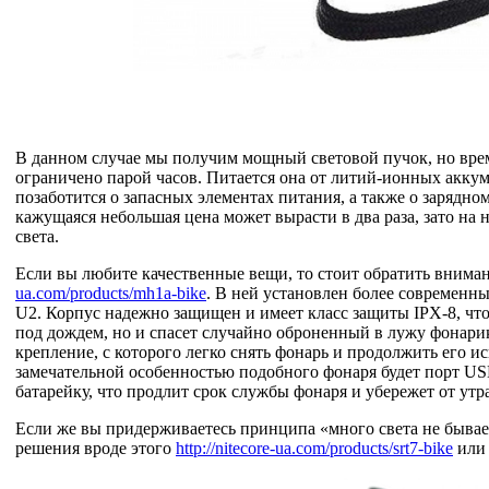
В данном случае мы получим мощный световой пучок, но вре
ограничено парой часов. Питается она от литий-ионных акку
позаботится о запасных элементах питания, а также о зарядно
кажущаяся небольшая цена может вырасти в два раза, зато на 
света.
Если вы любите качественные вещи, то стоит обратить внима
ua.com/products/mh1a-bike
. В ней установлен более современн
U2. Корпус надежно защищен и имеет класс защиты IPX-8, что
под дождем, но и спасет случайно оброненный в лужу фонарик
крепление, с которого легко снять фонарь и продолжить его и
замечательной особенностью подобного фонаря будет порт U
батарейку, что продлит срок службы фонаря и убережет от ут
Если же вы придерживаетесь принципа «много света не бывае
решения вроде этого
http://nitecore-ua.com/products/srt7-bike
или 