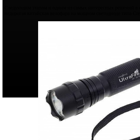
Следующим этапом и одним из самых интересных решений в 
недорогая китайская велофара на мощном светодиоде типа C