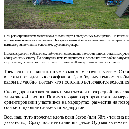
При регистрации всем участникам выдали карты ежедневных маршрутов. На каждый д
общим начальным направлением. Эти треки можно было заранее найти в интернете и ск
навигатор выполнял, в основном, функции трекера.
Пока завтракали, собирались, наблюдали совершенно не торопящихся остальных учас
официальному старту. На полпути к началу маршрута я вспомнил, что забыл документ
старта и подождал меня. В итоге мы отстали на 20 минут даже от нашей группы.
Трек вел нас на восток по уже знакомым со вчера местам. Отл
высоты и из идеального асфальта. Едем бодрым темпом, чтобы
рядом не удобно, потому что постоянно встречаются велосипе
Скоро дорожка закончилась и мы въехали в очередной поселок
харьковской группы. Помимо выдачи карт организаторы меро
ориентировании участников на маршрутах, разместив на повор
соответствующие сложности маршрутов.
Весь наш путь пролегал вдоль реки Зауэр (или Sûre - так она
указателях). Сразу после её слияния с рекой Оур мы выезжаем 