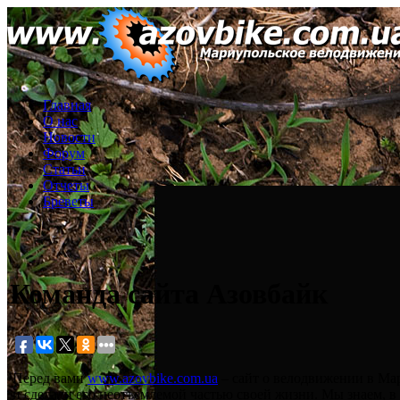
Главная
О нас
Новости
Форум
Статьи
Отчеты
Бреветы
Команда сайта Азовбайк
Перед вами
www.azovbike.com.ua
– сайт о велодвижении в Мар
и сделали его неотъемлемой частью своей жизни. Мы знаем, 