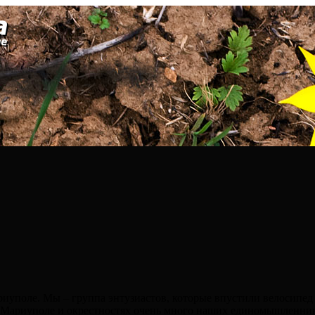
иуполе. Мы – группа энтузиастов, которые впустили велосипед
в Мариуполе и окрестностях очень много наших единомышленни