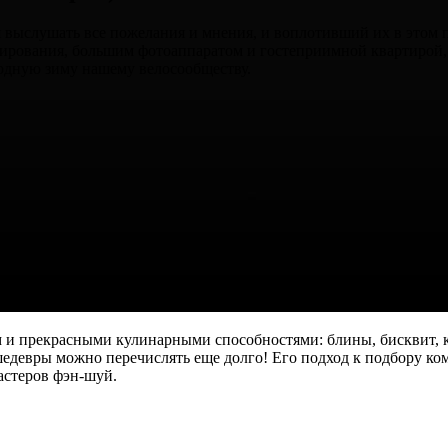
я выслушать все пожелания и мнения, и воплотивший их в этом п
рования, большим фотоаппаратом и гостеприимной квартирой,
одную зиму нашему велосообществу.
м и прекрасными кулинарными способностями: блины, бисквит, 
шедевры можно перечислять еще долго! Его подход к подбору к
астеров фэн-шуй.