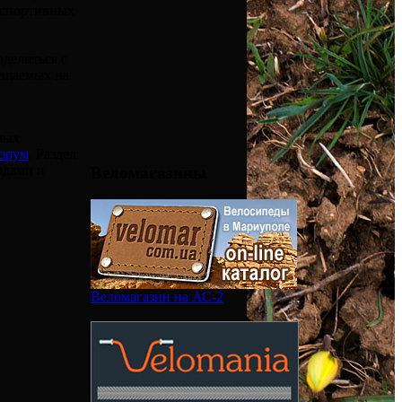
, спортивных
делиться с
ещаемых на
мых
орум
. Раздел
одами и
Веломагазины
Веломагазин на АС-2