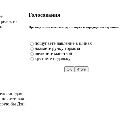
Голосования
ее
трелок из
ы.
Проходя мимо велосипеда, стоящего в коридоре вы случайно:
пощупаете давление в шинах
нажмете ручку тормоза
щелкнете манеткой
крутнете педальку
велосипедах
 не отставая
торую бы Дэн