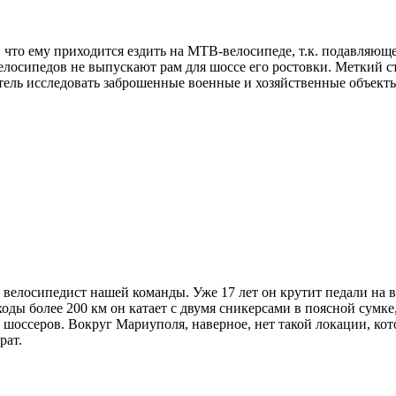
, что ему приходится ездить на MTB-велосипеде, т.к. подавляющ
лосипедов не выпускают рам для шоссе его ростовки. Меткий с
ель исследовать заброшенные военные и хозяйственные объект
елосипедист нашей команды. Уже 17 лет он крутит педали на 
оды более 200 км он катает с двумя сникерсами в поясной сумке,
шоссеров. Вокруг Мариуполя, наверное, нет такой локации, ко
рат.