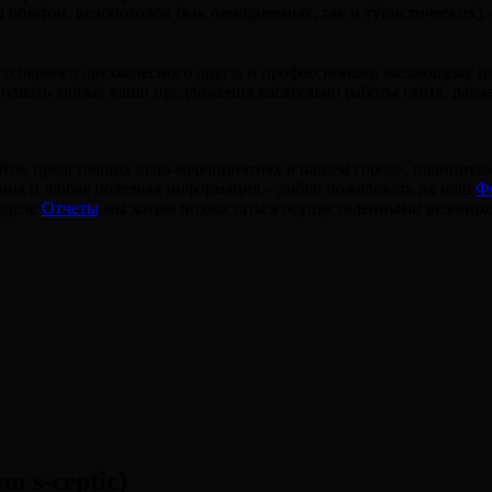
на опытом, велопоходов (как однодневных, так и туристических)
о первого двухколесного друга, и профессионалу, желающему по
ушать любые ваши предложения касательно работы сайта, разм
йте, предстоящих вело-мероприятиях в нашем городе, планируе
лания и любая полезная информация – добро пожаловать на наш
Ф
зделе
Отчеты
мы хотим похвастаться осуществленными велопох
и s-ceptic)