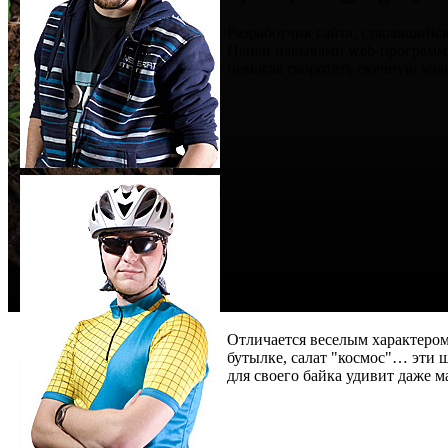
Разработчик сайта, старавшийс
Ценен навыками web-программи
помогла скоротать скучную хол
Вадим (AtMatt)
Отличается веселым характеро
бутылке, салат "космос"… эти 
для своего байка удивит даже м