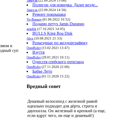
Звягель
(22.09.2024 15:06)
Полигон для новичка. Далее везде...
Звягель
(22.09.2024 14:59)
Ремонт покрышки
Yo-Ваныч
(01.06.2022 10:52)
Подарю петух Jamis Durango
жiв4ik
(17.10.2021 14:05)
BULLS King Boa Disk
Alex
(10.08.2021 21:53)
Разъездные по желдорграфику
измом и
OsmRider
(15.02.2021 13:47)
ходный суп
Взуття
OsmRider
(29.01.2021 10:11)
Одиссея сербского пепелаца
OsmRider
(27.11.2020 22:00)
Бабье Лето
OsmRider
(01.11.2020 15:22)
Вредный совет
Дешевый велосипед с железной рамой
идеально подходит для дёрта, стрита и
даунхилла. Он железный и крепкий (а еще,
если вдруг чего, он еще и дешевый!)