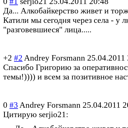
0
#1
serjio21
25.04.2011 20:48
Да... Алкобайкерство живет и торж
Катили мы сегодня через села - у 
"разговевшиеся" лица.....
+2
#2
Andrey Forsmann
25.04.2011 
Спасибо Григорию за оперативнос
темы!)))) и всем за позитивное нас
0
#3
Andrey Forsmann
25.04.2011 2
Цитирую serjio21: