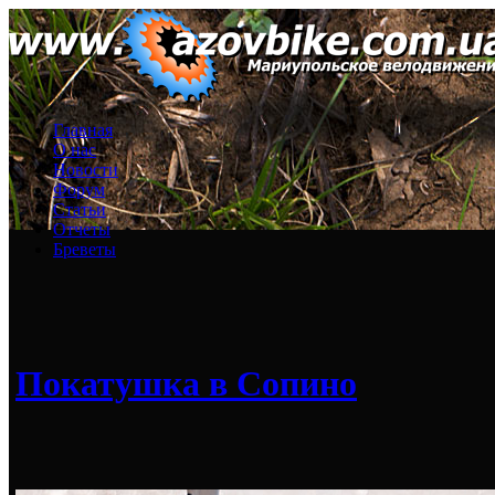
Главная
О нас
Новости
Форум
Статьи
Отчеты
Бреветы
Покатушка в Сопино