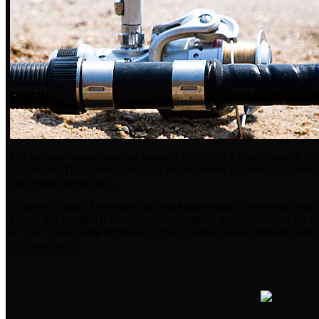
Пасхальные выходные мы решили отметить в понедельник 25
с. Сопино. Покатушка носила праздничный характер и основн
уха, куры на костре...
Собралось нас 11 человек, включая маленького, но весьма пр
Ехали без спешки и наслаждались чудной погодкой. Сбылся пр
и "уха" у нас была куриная :) Но всё равно было очень весело!
фотографии!!!