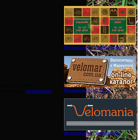
Веломагазин "Спортхобби"
з них. Сегодня
Веломагазин на АС-2
елобрендов,
велосипеды
Веломагазин "Веломания"