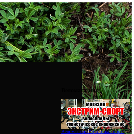
Веломагазины
Веломагазин "Экстрим-спорт"