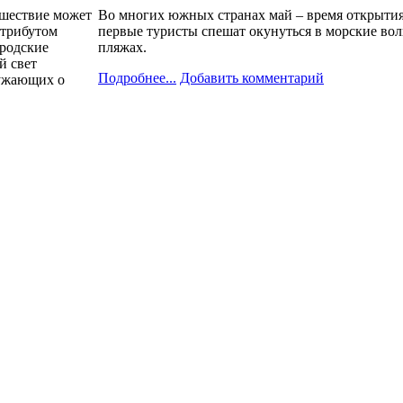
ешествие может
Во многих южных странах май – время открытия 
атрибутом
первые туристы спешат окунуться в морские во
ородские
пляжах.
й свет
Подробнее...
Добавить комментарий
ружающих о