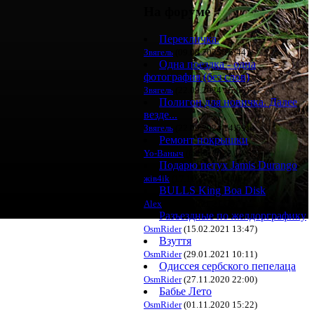
На форуме
Перекличка.
Звягель
(09.08.2025 16:44)
Одна поездка - одна
фотография (без слов)
Звягель
(22.09.2024 15:06)
Полигон для новичка. Далее
везде...
Звягель
(22.09.2024 14:59)
Ремонт покрышки
Yo-Ваныч
(01.06.2022 10:52)
Подарю петух Jamis Durango
жiв4ik
(17.10.2021 14:05)
BULLS King Boa Disk
Alex
(10.08.2021 21:53)
Разъездные по желдорграфику
OsmRider
(15.02.2021 13:47)
Взуття
OsmRider
(29.01.2021 10:11)
Одиссея сербского пепелаца
OsmRider
(27.11.2020 22:00)
Бабье Лето
OsmRider
(01.11.2020 15:22)