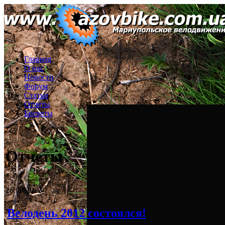
Главная
О нас
Новости
Форум
Статьи
Отчеты
Бреветы
Отчеты
26.05.2012
Велодень 2012 состоялся!