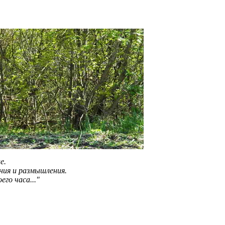
е.
ения и размышления.
го часа..."