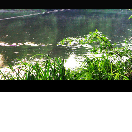
игодницькі весняні перегони» 2012 стали Елена Curly и Михаи