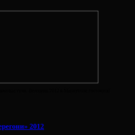
яжелые тучи, Велодень 2012 в Мариуполе состоялся!
ерегони» 2012