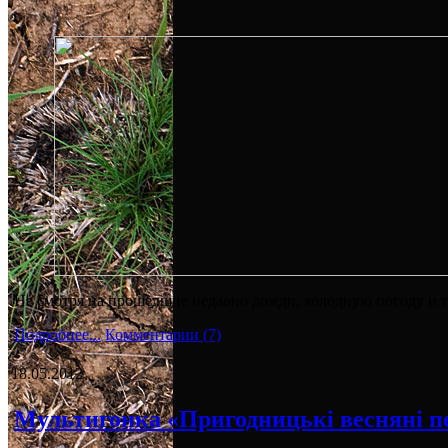
Не смотря на прошедшие недавно дожди, холодную погоду и т
Подробнее...
Комментарии (7)
18.05.2012
Мультигонка «Пригодницькі весняні п