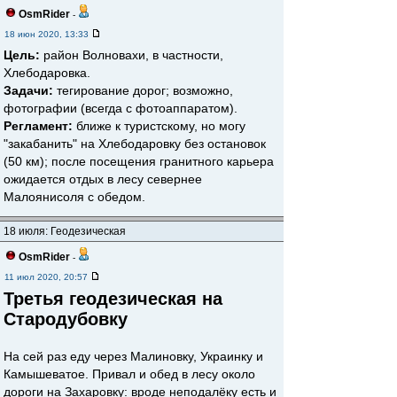
OsmRider
-
18 июн 2020, 13:33
Цель:
район Волновахи, в частности,
Хлебодаровка.
Задачи:
тегирование дорог; возможно,
фотографии (всегда с фотоаппаратом).
Регламент:
ближе к туристскому, но могу
"закабанить" на Хлебодаровку без остановок
(50 км); после посещения гранитного карьера
ожидается отдых в лесу севернее
Малоянисоля с обедом.
18 июля: Геодезическая
OsmRider
-
11 июл 2020, 20:57
Третья геодезическая на
Стародубовку
На сей раз еду через Малиновку, Украинку и
Камышеватое. Привал и обед в лесу около
дороги на Захаровку: вроде неподалёку есть и