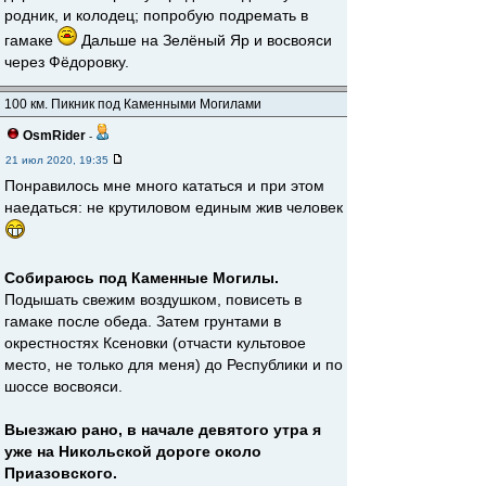
родник, и колодец; попробую подремать в
гамаке
Дальше на Зелёный Яр и восвояси
через Фёдоровку.
100 км. Пикник под Каменными Могилами
OsmRider
-
21 июл 2020, 19:35
Понравилось мне много кататься и при этом
наедаться: не крутиловом единым жив человек
Собираюсь под Каменные Могилы.
Подышать свежим воздушком, повисеть в
гамаке после обеда. Затем грунтами в
окрестностях Ксеновки (отчасти культовое
место, не только для меня) до Республики и по
шоссе восвояси.
Выезжаю рано, в начале девятого утра я
уже на Никольской дороге около
Приазовского.