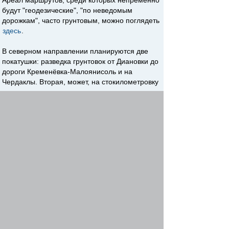
Ареал маршрутов, среди которых непременно
будут "геодезические", "по неведомым
дорожкам", часто грунтовым, можно поглядеть
здесь
.
В северном направлении планируются две
покатушки: разведка грунтовок от Диановки до
дороги Кременёвка-Малоянисоль и на
Чердаклы. Вторая, может, на стокилометровку
и не вытянет, зато глины под высоковольтными
проводами будет вдоволь
Фотографий,
надеюсь, тоже. В других направлениях пока не
решил.
Re: Разъездные по желдорграфику
SanSay
-
azovbike team
11 фев 2021, 05:48
На те ссылку на чат, на всякий случай, чтобы