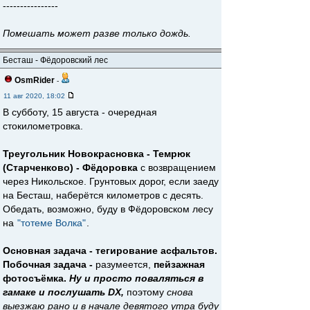
----------------
Помешать может разве только дождь.
Бесташ - Фёдоровский лес
OsmRider
-
11 авг 2020, 18:02
В субботу, 15 августа - очередная
стокилометровка.
Треугольник Новокрасновка - Темрюк
(Старченково) - Фёдоровка
с возвращением
через Никольское. Грунтовых дорог, если заеду
на Бесташ, наберётся километров с десять.
Обедать, возможно, буду в Фёдоровском лесу
на
"тотеме Волка"
.
Основная задача - тегирование асфальтов.
Побочная задача -
разумеется,
пейзажная
фотосъёмка.
Ну и просто поваляться в
гамаке и послушать DX,
поэтому
снова
выезжаю рано и в начале девятого утра буду