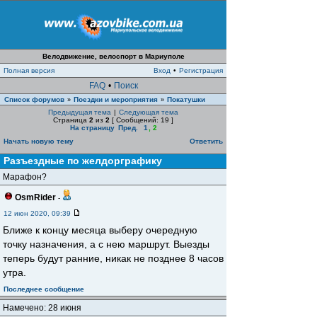
Велодвижение, велоспорт в Мариуполе
Полная версия
Вход
•
Регистрация
FAQ
•
Поиск
Список форумов
Поездки и мероприятия
Покатушки
»
»
Предыдущая тема
|
Следующая тема
Страница
2
из
2
[ Сообщений: 19 ]
На страницу
Пред.
1
,
2
Начать новую тему
Ответить
Разъездные по желдорграфику
Марафон?
OsmRider
-
12 июн 2020, 09:39
Ближе к концу месяца выберу очередную
точку назначения, а с нею маршрут. Выезды
теперь будут ранние, никак не позднее 8 часов
утра.
Последнее сообщение
Намечено: 28 июня